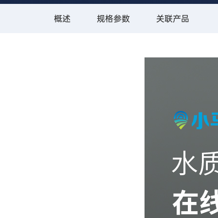
概述
规格参数
关联产品