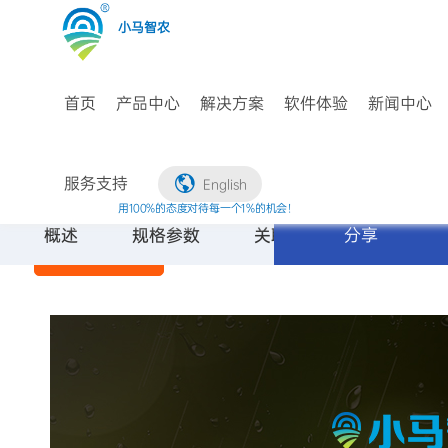
小马智农
首页
产品中心
解决方案
软件体验
新闻中心
土壤多合
服务支持
English
一传感器
用100%的态度对待每一个1%的机会！
概述
规格参数
关联产品
分享
小马智农土壤多合一
资料下载
传感器 ，适用于土壤
联系我们
温度、电导率以及水
分的测量，可埋入土
中，耐长期解电，耐
腐蚀，真空封灌严密
防水。