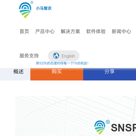
小马智农
首页
产品中心
解决方案
软件体验
新闻中心
智农宝V3
服务支持
English
智农宝（SNSR-
资料下载
用100%的态度对待每一个1%的机会！
概述
规格参数
购买
关联产品
分享
ZNB）是一款高性能
联系我们
的物联网多合一传感
器，主要应用于大
棚、玻璃温室等场
所，用于环境数据监
测。